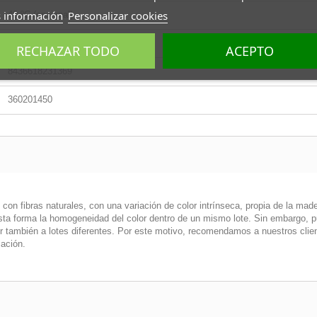
 información
Personalizar cookies
40 ºC (opcional)
Hasta 120 mm/s
RECHAZAR TODO
ACEPTO
8436618231369
360201450
 fibras naturales, con una variación de color intrínseca, propia de la mader
 esta forma la homogeneidad del color dentro de un mismo lote. Sin embargo, p
er también a lotes diferentes. Por este motivo, recomendamos a nuestros clie
cación.