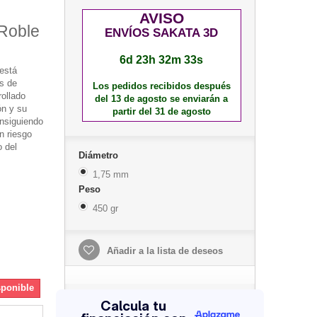
AVISO
Roble
ENVÍOS SAKATA 3D
6d 23h 32m 33s
está
as de
Los pedidos recibidos después
rollado
del 13 de agosto se enviarán a
ón y su
partir del 31 de agosto
onsiguiendo
in riesgo
o del
Diámetro
1,75 mm
Peso
450 gr
Añadir a la lista de deseos
sponible