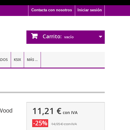
Contacta con nosotros
Iniciar sesión
Carrito:
vacío
ADOS
KSIX
MÁS ...
11,21 €
 Wood
con IVA
-25%
14,95 €
con IVA