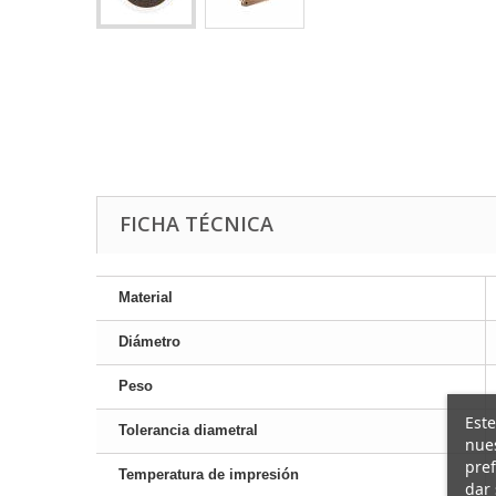
FICHA TÉCNICA
Material
Diámetro
Peso
Este
Tolerancia diametral
nues
pref
Temperatura de impresión
dar 