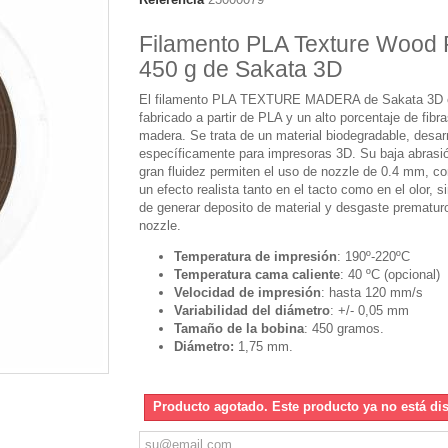
Filamento PLA Texture Wood 
450 g de Sakata 3D
El filamento PLA TEXTURE MADERA de Sakata 3D 
fabricado a partir de PLA y un alto porcentaje de fibr
madera. Se trata de un material biodegradable, desar
específicamente para impresoras 3D. Su baja abrasi
gran fluidez permiten el uso de nozzle de 0.4 mm, c
un efecto realista tanto en el tacto como en el olor, s
de generar deposito de material y desgaste prematur
nozzle.
Temperatura de impresión
: 190º-220ºC
Temperatura cama caliente
: 40 ºC (opcional)
Velocidad de impresión
: hasta 120 mm/s
Variabilidad del diámetro
: +/- 0,05 mm
Tamaño de la bobina
: 450 gramos.
Diámetro:
1,75 mm.
Producto agotado. Este producto ya no está di