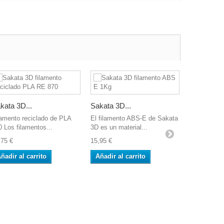
kata 3D...
Sakata 3D...
Sakata 3D.
lamento reciclado de PLA
El filamento ABS-E de Sakata
Filamento P
0 Los filamentos...
3D es un material...
Sakata 3D E
,75 €
15,95 €
17,25 €
ñadir al carrito
Añadir al carrito
Añadir al 