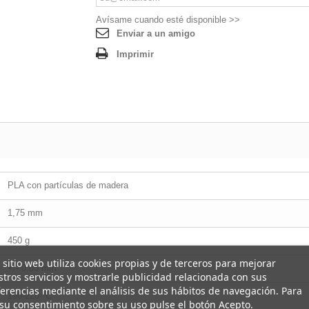
Avísame cuando esté disponible >>
Enviar a un amigo
Imprimir
PLA con partículas de madera
1,75 mm
450 g
 sitio web utiliza cookies propias y de terceros para mejorar
+/- 0,05 mm
tros servicios y mostrarle publicidad relacionada con sus
erencias mediante el análisis de sus hábitos de navegación. Para
190-220 ºC
su consentimiento sobre su uso pulse el botón Acepto.